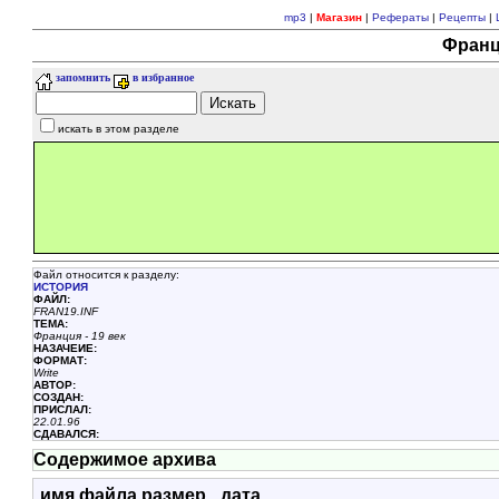
mp3
|
Магазин
|
Рефераты
|
Рецепты
|
Франци
запомнить
в избранное
искать в этом разделе
Файл относится к разделу:
ИСТОРИЯ
ФАЙЛ:
FRAN19.INF
ТЕМА:
Франция - 19 век
НАЗАЧЕИЕ:
ФОРМАТ:
Write
АВТОР:
СОЗДАН:
ПРИСЛАЛ:
22.01.96
СДАВАЛСЯ:
Содержимое архива
имя файла
размер
дата