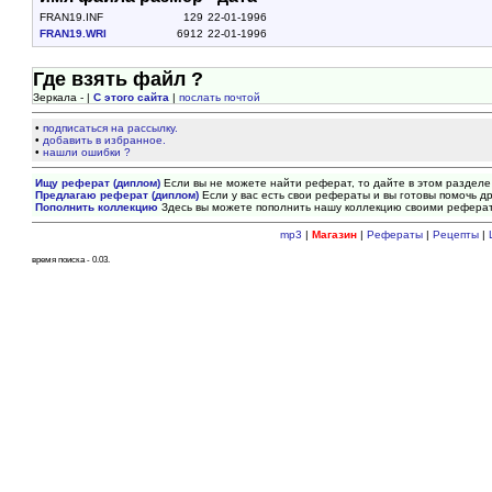
FRAN19.INF
129
22-01-1996
FRAN19.WRI
6912
22-01-1996
Где взять файл ?
Зеркала - |
С этого сайта
|
послать почтой
•
подписаться на рассылку.
•
добавить в избранное.
•
нашли ошибки ?
Ищу реферат (диплом)
Если вы не можете найти реферат, то дайте в этом разделе
Предлагаю реферат (диплом)
Если у вас есть свои рефераты и вы готовы помочь др
Пополнить коллекцию
Здесь вы можете пополнить нашу коллекцию своими рефера
mp3
|
Магазин
|
Рефераты
|
Рецепты
|
время поиска - 0.03.