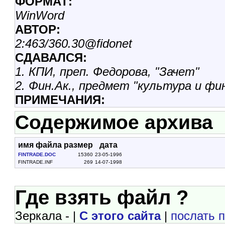
ФОРМАТ:
WinWord
АВТОР:
2:463/360.30@fidonet
СДАВАЛСЯ:
1. КПИ, преп. Федорова, "Зачет"
2. Фин.Ак., предмет "культура и фин
ПРИМЕЧАНИЯ:
Содержимое архива
имя файла
размер
дата
FINTRADE.DOC
15360
23-05-1996
FINTRADE.INF
269
14-07-1998
Где взять файл ?
Зеркала - |
С этого сайта
|
послать 