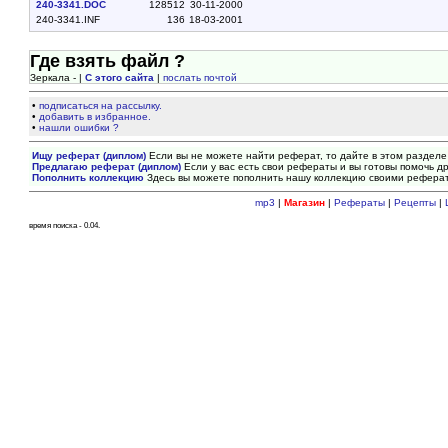
240-3341.DOC
128512
30-11-2000
240-3341.INF
136
18-03-2001
Где взять файл ?
Зеркала - |
С этого сайта
|
послать почтой
•
подписаться на рассылку.
•
добавить в избранное.
•
нашли ошибки ?
Ищу реферат (диплом)
Если вы не можете найти реферат, то дайте в этом разделе
Предлагаю реферат (диплом)
Если у вас есть свои рефераты и вы готовы помочь др
Пополнить коллекцию
Здесь вы можете пополнить нашу коллекцию своими рефера
mp3
|
Магазин
|
Рефераты
|
Рецепты
|
время поиска - 0.04.