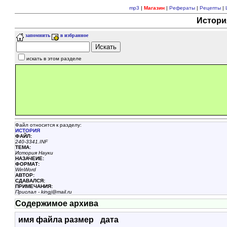
mp3
|
Магазин
|
Рефераты
|
Рецепты
|
Истори
запомнить
в избранное
искать в этом разделе
Файл относится к разделу:
ИСТОРИЯ
ФАЙЛ:
240-3341.INF
ТЕМА:
История Науки
НАЗАЧЕИЕ:
ФОРМАТ:
WinWord
АВТОР:
СДАВАЛСЯ:
ПРИМЕЧАНИЯ:
Прислал - kingj@mail.ru
Содержимое архива
имя файла
размер
дата