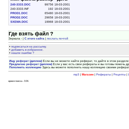
240-3333.DOC
99756
18-03-2001
240-3333.INF
192
18-03-2001
PROD1.DOC
65480
18-03-2001
PROD2.DOC
29658
18-03-2001
SXEMA.DOC
19968
18-03-2001
Где взять файл ?
Зеркала - |
С этого сайта
|
послать почтой
•
подписаться на рассылку.
•
добавить в избранное.
•
нашли ошибки ?
Ищу реферат (диплом)
Если вы не можете найти реферат, то дайте в этом разделе
Предлагаю реферат (диплом)
Если у вас есть свои рефераты и вы готовы помочь др
Пополнить коллекцию
Здесь вы можете пополнить нашу коллекцию своими рефера
mp3
|
Магазин
|
Рефераты
|
Рецепты
|
время поиска - 0.04.