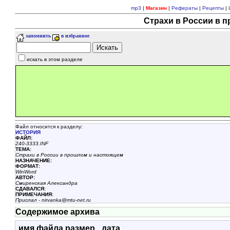
mp3
|
Магазин
|
Рефераты
|
Рецепты
|
Страхи в России в 
запомнить
в избранное
искать в этом разделе
Файл относится к разделу:
ИСТОРИЯ
ФАЙЛ:
240-3333.INF
ТЕМА:
Страхи в России в прошлом и настоящем
НАЗHАЧЕНИЕ:
ФОРМАТ:
WinWord
АВТОР:
Смиренская Александра
СДАВАЛСЯ:
ПРИМЕЧАНИЯ:
Прислал - nirvanka@mtu-net.ru
Содержимое архива
имя файла
размер
дата