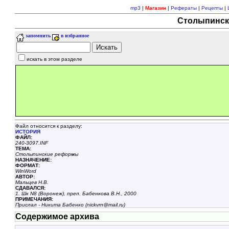
mp3
|
Магазин
|
Рефераты
|
Рецепты
|
Столыпинск
запомнить
в избранное
искать в этом разделе
Файл относится к разделу:
ИСТОРИЯ
ФАЙЛ:
240-3097.INF
ТЕМА:
Столыпинские реформы
НАЗHАЧЕHИЕ:
ФОРМАТ:
WinWord
АВТОР:
Мальцев Н.В.
СДАВАЛСЯ:
1. Шк N8 (Воронеж), преп. Бабенкова В.Н., 2000
ПРИМЕЧАНИЯ:
Прислал - Никита Бабенко (nickvrn@mail.ru)
Содержимое архива