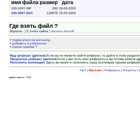
имя файла
размер
дата
240-3097.INF
286
29-06-2000
240-3097.DOC
126976
15-05-2000
Где взять файл ?
Зеркала - |
С этого сайта
|
послать почтой
•
подписаться на рассылку.
•
добавить в избранное.
•
нашли ошибки ?
Ищу реферат (диплом)
Если вы не можете найти реферат, то дайте в этом разделе
Предлагаю реферат (диплом)
Если у вас есть свои рефераты и вы готовы помочь др
Пополнить коллекцию
Здесь вы можете пополнить нашу коллекцию своими рефера
mp3
|
Магазин
|
Рефераты
|
Рецепты
|
время поиска - 0.04.