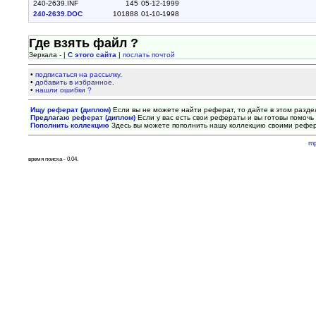
240-2639.INF
145
05-12-1999
240-2639.DOC
101888
01-10-1998
Где взять файл ?
Зеркала - |
С этого сайта
|
послать почтой
•
подписаться на рассылку.
•
добавить в избранное.
•
нашли ошибки ?
Ищу реферат (диплом)
Если вы не можете найти реферат, то дайте в этом разде
Предлагаю реферат (диплом)
Если у вас есть свои рефераты и вы готовы помочь 
Пополнить коллекцию
Здесь вы можете пополнить нашу коллекцию своими рефе
m
время поиска - 0.04.