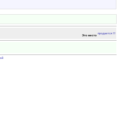
Это место
ой