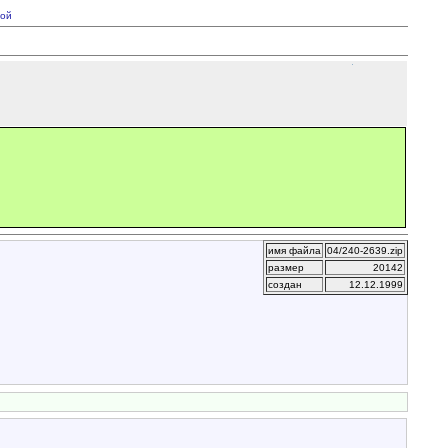
ой
имя файла
04/240-2639.zip
размер
20142
создан
12.12.1999