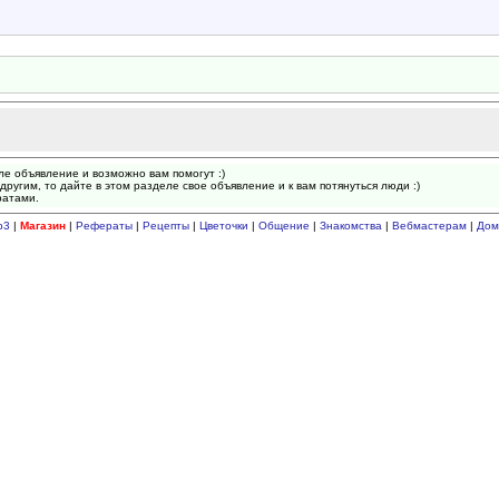
ле объявление и возможно вам помогут :)
другим, то дайте в этом разделе свое объявление и к вам потянуться люди :)
ратами.
p3
|
Магазин
|
Рефераты
|
Рецепты
|
Цветочки
|
Общение
|
Знакомства
|
Вебмастерам
|
Дом