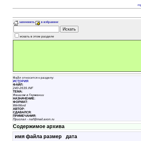
m
запомнить
в избранное
искать в этом разделе
Файл относится к разделу:
ИСТОРИЯ
ФАЙЛ:
240-2639.INF
ТЕМА:
Фашизм в Германии
НАЗHАЧЕНИЕ:
ФОРМАТ:
WinWord
АВТОР:
СДАВАЛСЯ:
ПРИМЕЧАНИЯ:
Прислал - naf@mail.axon.ru
Содержимое архива
имя файла
размер
дата