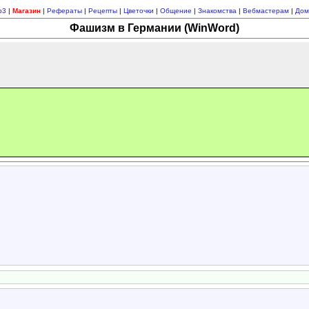
p3
|
Магазин
|
Рефераты
|
Рецепты
|
Цветочки
|
Общение
|
Знакомства
|
Вебмастерам
|
Дом
Фашизм в Германии (WinWord)