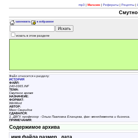
mp3
|
Магазин
|
Рефераты
|
Рецепты
|
Смутно
запомнить
в избранное
искать в этом разделе
Файл относится к разделу:
ИСТОРИЯ
ФАЙЛ:
240-0365.INF
ТЕМА:
Смутное время
НАЗНАЧЕИЕ:
ФОРМАТ:
WinWord
АВТОР:
Макс Свиридов
СДАВАЛСЯ:
1. ДВГУ, профессор - Ольга Павловна Еланцева, фак- менеджмента и бизнеса.
ПРИМЕЧАНИЯ:
Содержимое архива
имя файла
размер
дата