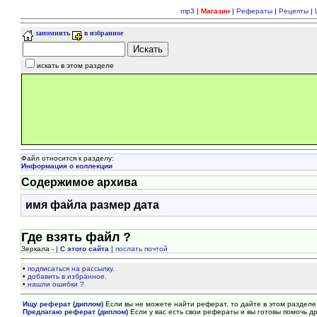
mp3
|
Магазин
|
Рефераты
|
Рецепты
|
запомнить
в избранное
искать в этом разделе
Файл относится к разделу:
Информация о коллекции
Содержимое архива
имя файла
размер
дата
Где взять файл ?
Зеркала - |
С этого сайта
|
послать почтой
•
подписаться на рассылку.
•
добавить в избранное.
•
нашли ошибки ?
Ищу реферат (диплом)
Если вы не можете найти реферат, то дайте в этом разделе
Предлагаю реферат (диплом)
Если у вас есть свои рефераты и вы готовы помочь др