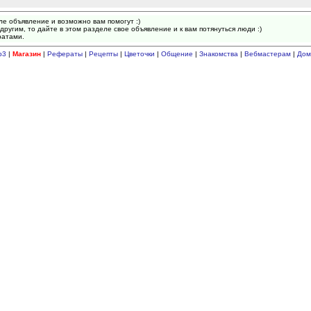
ле объявление и возможно вам помогут :)
другим, то дайте в этом разделе свое объявление и к вам потянуться люди :)
ратами.
p3
|
Магазин
|
Рефераты
|
Рецепты
|
Цветочки
|
Общение
|
Знакомства
|
Вебмастерам
|
Дом