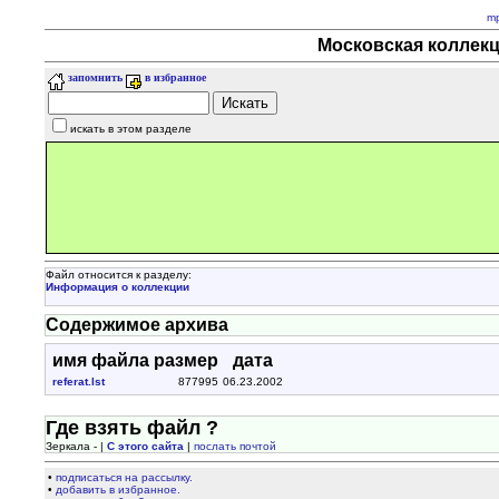
m
Московская коллекц
запомнить
в избранное
искать в этом разделе
Файл относится к разделу:
Информация о коллекции
Содержимое архива
имя файла
размер
дата
referat.lst
877995
06.23.2002
Где взять файл ?
Зеркала - |
С этого сайта
|
послать почтой
•
подписаться на рассылку.
•
добавить в избранное.