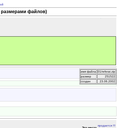
ой
с размерами файлов)
имя файла
01/referat.zip
размер
251522
создан
23.06.2002
Это место