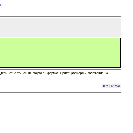
ой
 Здесь нет картинок, не сохранен формат, шрифт, размеры и положение на
Info
File
Mail