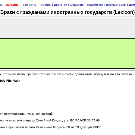
p3
|
Магазин
|
Рефераты
|
Рецепты
|
Цветочки
|
Общение
|
Знакомства
|
Вебмастерам
|
Дом
Браки с гражданами иностранных государств (Lexicon)
 чтобы вы могли предварительно ознакомиться с документом, перед тем как его скачать.
(
Info File Mail
)
при регулировании таких отношений.
мье (и в первую очередь Семейный Кодекс, утв. ВС РСФСР 30.07.69
ко,с принятием нового Семейного Кодекса РФ от 29 декабря 1995г.