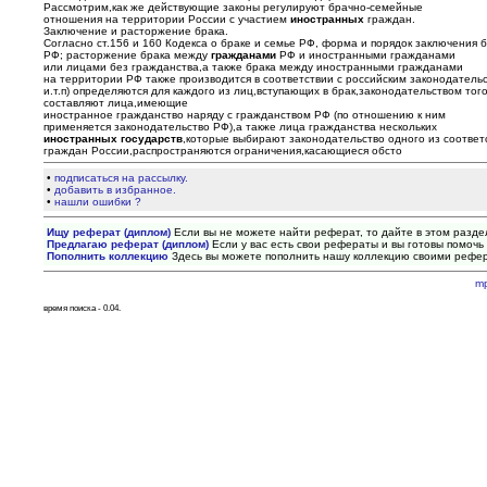
Рассмотрим,как же действующие законы регулируют брачно-семейные
отношения на территории России с участием
иностранных
граждан.
Заключение и расторжение брака.
Согласно ст.156 и 160 Кодекса о браке и семье РФ, форма и порядок заключения
РФ; расторжение брака между
гражданами
РФ и иностранными гражданами
или лицами без гражданства,а также брака между иностранными гражданами
на территории РФ также производится в соответствии с российским законодатель
и.т.п) определяются для каждого из лиц,вступающих в брак,законодательством тог
составляют лица,имеющие
иностранное гражданство наряду с гражданством РФ (по отношению к ним
применяется законодательство РФ),а также лица гражданства нескольких
иностранных
государств
,которые выбирают законодательство одного из соотве
граждан России,распространяются ограничения,касающиеся обсто
•
подписаться на рассылку.
•
добавить в избранное.
•
нашли ошибки ?
Ищу реферат (диплом)
Если вы не можете найти реферат, то дайте в этом разде
Предлагаю реферат (диплом)
Если у вас есть свои рефераты и вы готовы помочь 
Пополнить коллекцию
Здесь вы можете пополнить нашу коллекцию своими рефе
m
время поиска - 0.04.