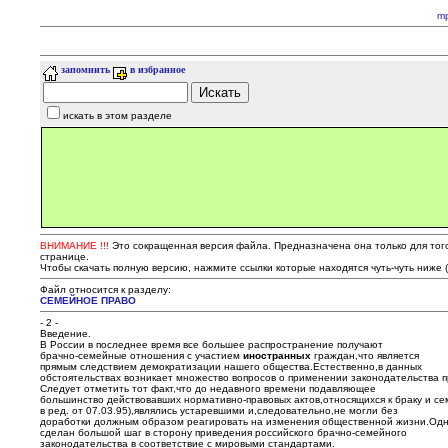
m
запомнить
в избранное
искать в этом разделе
ВНИМАНИЕ !!!
Это сокращенная версия файла. Предназначена она только для того,
странице.
Чтобы скачать полную версию, нажмите ссылки которые находятся чуть-чуть ниже 
Файл относится к разделу:
СЕМЕЙНОЕ ПРАВО
- 2 -
Введение.
В России в последнее время все большее распространение получают
брачно-семейные отношения с участием
иностранных
граждан,что является
прямым следствием демократизации нашего общества.Естественно,в данных
обстоятельствах возникает множество вопросов о применении законодательства 
Следует отметить тот факт,что до недавного времени подавляющее
большинство действовавших нормативно-правовых актов,относящихся к браку и се
в ред. от 07.03.95),являлись устаревшими и,следовательно,не могли без
доработки должным образом реагировать на изменения общественной жизни.Одна
сделан большой шаг в сторону приведения российского брачно-семейного
законодательства в соответствие с мировыми стандартами.