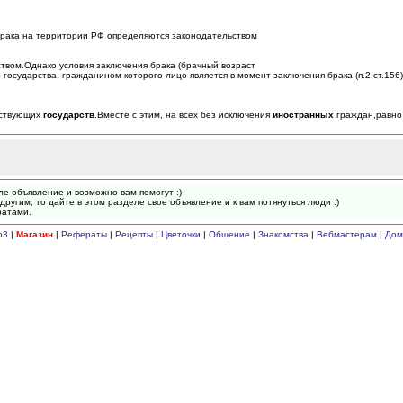
 брака на территории РФ определяются законодательством
ством.Однако условия заключения брака (брачный возраст
о государства, гражданином которого лицо является в момент заключения брака (п.2 ст.156
тствующих
государств
.Вместе с этим, на всех без исключения
иностранных
граждан,равно,
ле объявление и возможно вам помогут :)
другим, то дайте в этом разделе свое объявление и к вам потянуться люди :)
ратами.
p3
|
Магазин
|
Рефераты
|
Рецепты
|
Цветочки
|
Общение
|
Знакомства
|
Вебмастерам
|
Дом