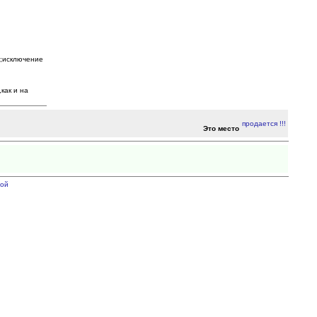
);исключение
как и на
Это место
ой