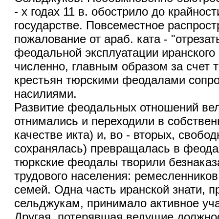
- х годах 11 в. обострило до крайнос
государстве. Повсеместное распрост
пожалование от араб. ката - "отрезат
феодальной эксплуатации иранского
численно, главным образом за счет 
крестьян тюрскими феодалами сопро
насилиями.
Развитие феодальных отношений вело
отнимались и переходили в собственн
качестве икта) и, во - вторых, своб
сохранялась) превращалась в феода
тюркские феодалы творили безнаказ
трудового населения: ремесленников
семей. Одна часть иранской знати, 
сельджукам, принимало активное уча
Другая, потерявшая ведущие должно