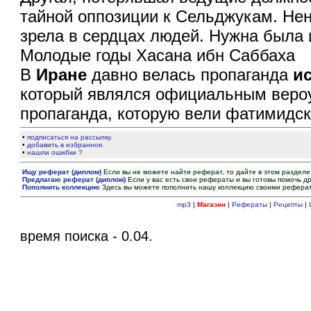
тайной оппозиции к Сельджукам. Нен
зрела в сердцах людей. Нужна была 
Молодые годы Хасана ибн Саббаха
В
Иране
давно велась пропаганда
и
который являлся официальным веро
пропаганда, которую вели фатимидск
•
подписаться на рассылку.
•
добавить в избранное.
•
нашли ошибки ?
Ищу реферат (диплом)
Если вы не можете найти реферат, то дайте в этом разделе
Предлагаю реферат (диплом)
Если у вас есть свои рефераты и вы готовы помочь др
Пополнить коллекцию
Здесь вы можете пополнить нашу коллекцию своими рефера
mp3
|
Магазин
|
Рефераты
|
Рецепты
|
время поиска - 0.04.