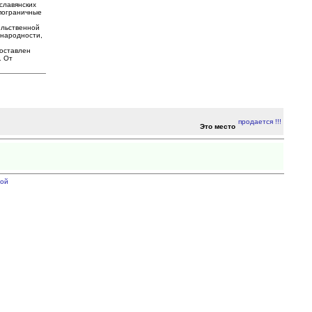
славянских
 пограничные
ильственной
 народности,
поставлен
. От
Это место
ой