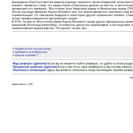
вынуждены бороться против аваров (народа тюркского происхождения), вторгшихс
племен, привела к тому, что авары были отброшены далеко на восток, а восточ
провинции его империи - Восточную (или Аварскую) марку и Фриульскую марку (791
После распада Империи Карла Великого все эти земли временно оказались под вл
германизации. От смешения баваров и некоторых других германских племен, славян
позже превратившуюся в австрийскую нацию.
В 976г. на месте Восточной марки Карла Великого среди других феодальных княже
маркграф Леопольд Бабенберг, основатель династии маркграфов, в последствии г
наименования маркграфства "Остарихи" позже про
•
подписаться на рассылку.
•
добавить в избранное.
•
нашли ошибки ?
Ищу реферат (диплом)
Если вы не можете найти реферат, то дайте в этом разде
Предлагаю реферат (диплом)
Если у вас есть свои рефераты и вы готовы помочь 
Пополнить коллекцию
Здесь вы можете пополнить нашу коллекцию своими рефе
m
время поиска - 0.04.