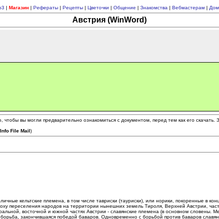
p3
|
Магазин
|
Рефераты
|
Рецепты
|
Цветочки
|
Общение
|
Знакомства
|
Вебмастерам
|
Дом
Австрия (WinWord)
 чтобы вы могли предварительно ознакомиться с документом, перед тем как его скачать.
(
Info File Mail
)
ые кельтские племена, в том числе тавриски (тауриски), или норики, покоренные в конц
эпоху переселения народов на территории нынешних земель Тироля, Верхней Австрии, час
ральной, восточной и южной частях Австрии - славянские племена (в основном словены. М
борьба, закончившаяся победой баваров. Одновременно с борьбой против баваров славя