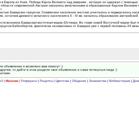
я в Европу из Азии. Победа Карла Великого над аварами , которую он одержал с помощью 
ные области современной Австрии оказались включенными в образованные Карлом Великим
г.
астью Баварских герцогов. Славянское население жестоко угнеталось и подвергалось нас
, остатков древнего кельтского населения в X - XI вв. началось образование австрийской
ств возникла Баварская восточная марка (Остмарк. Во главе новой Восточной марки был 
ерцогов Бабенбергов, фактически независимых от Баварии уже с первой половины XII века
ле объявление и возможно вам помогут :)
другим, то дайте в этом разделе свое объявление и к вам потянуться люди :)
ратами.
p3
|
Магазин
|
Рефераты
|
Рецепты
|
Цветочки
|
Общение
|
Знакомства
|
Вебмастерам
|
Дом