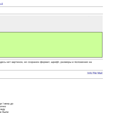
ой
 Здесь нет картинок, не сохранен формат, шрифт, размеры и положение на
Info
File
Mail
е I века до
тично
ежду
ни были