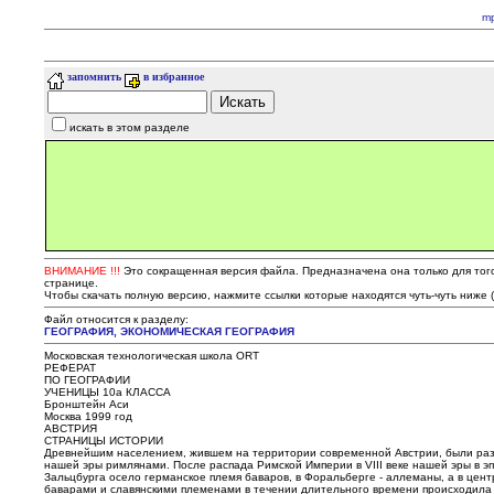
m
запомнить
в избранное
искать в этом разделе
ВНИМАНИЕ !!!
Это сокращенная версия файла. Предназначена она только для того,
странице.
Чтобы скачать полную версию, нажмите ссылки которые находятся чуть-чуть ниже 
Файл относится к разделу:
ГЕОГРАФИЯ, ЭКОHОМИЧЕСКАЯ ГЕОГРАФИЯ
Московская технологическая школа ORT
РЕФЕРАТ
ПО ГЕОГРАФИИ
УЧЕНИЦЫ 10а КЛАССА
Бронштейн Аси
Москва 1999 год
АВСТРИЯ
СТРАНИЦЫ ИСТОРИИ
Древнейшим населением, жившем на территории современной Австрии, были различн
нашей эры римлянами. После распада Римской Империи в VIII веке нашей эры в 
Зальцбурга осело германское племя баваров, в Форальберге - аллеманы, а в цент
баварами и славянскими племенами в течении длительного времени происходила 