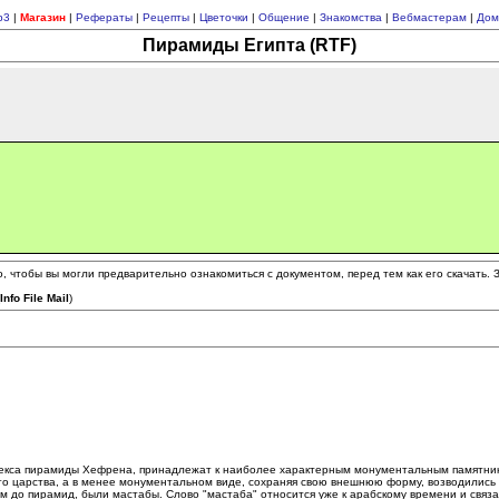
p3
|
Магазин
|
Рефераты
|
Рецепты
|
Цветочки
|
Общение
|
Знакомства
|
Вебмастерам
|
Дом
Пирамиды Египта (RTF)
 чтобы вы могли предварительно ознакомиться с документом, перед тем как его скачать.
(
Info File Mail
)
плекса пирамиды Хефрена, принадлежат к наиболее характерным монументальным памятни
го царства, а в менее монументальном виде, сохраняя свою внешнюю форму, возводились 
им до пирамид, были мастабы. Слово "мастаба" относится уже к арабскому времени и связа