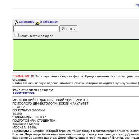
m
запомнить
в избранное
искать в этом разделе
ВНИМАНИЕ !!!
Это сокращенная версия файла. Предназначена она только для того,
странице.
Чтобы скачать полную версию, нажмите ссылки которые находятся чуть-чуть ниже 
Файл относится к разделу:
АРХИТЕКТУРА
МОСКОВСКИЙ ПЕДАГОГИЧЕСКИЙ УНИВЕРСИТЕТ
ПСИХОЛОГО-ДЕФЕКТОЛОГИЧЕСКИЙ ФАКУЛЬТЕТ
РЕФЕРАТ
ПО КУЛЬТУРОЛОГИИ.
ТЕМА:
"ПИРАМИДЫ ЕГИПТА"
ПОДГОТОВИЛА СТУДЕНТКА
Кожинская Мария
МОСКВА ,1998г.
Пирамиды
и Сфинкс, который впрочем также входит в состав погребального ком
Египта
.
Пирамиды
были классическим типом царской усыпальницы в эпоху Древне
фараонов Среднего царства. Древнейшим видом гробниц царей
Египта
, возникш