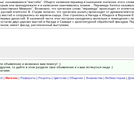
и, называвшиеся "мастаба". Общего названия пирамид в нынешнем значении этого слова 
орым они принадлежали и в написании оканчивались знаком ,. Пирамида Хеопса называл
"Божественен Микерин". Возможно, что греческое слово "пирамида" происходит от египетск
сский египтолог В. Струве полагал, что греческое puram.j происходит от древнеегипетског
мастаб и сооружались из кирпича-сырца. Они строились в Нагада и Абидосе в Верхнем Ег
 первых династий. В наземной части этих построек находились молельни и помещения с 
статки двух царских мастаб в Нагада и Саккаре с архитектурной обработкой фасадов. Пер
ганом, имеет фасад, расчлененный выступами,
ле объявление и возможно вам помогут :)
другим, то дайте в этом разделе свое объявление и к вам потянуться люди :)
ратами.
p3
|
Магазин
|
Рефераты
|
Рецепты
|
Цветочки
|
Общение
|
Знакомства
|
Вебмастерам
|
Дом