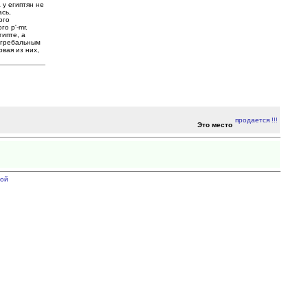
у египтян не
ась,
ого
о p'-mr.
ипте, а
погребальным
вая из них,
Это место
ой