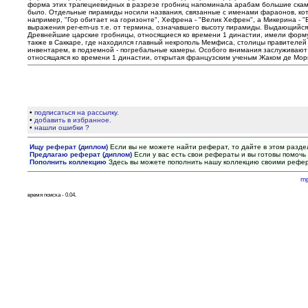
форма этих трапециевидных в разрезе гробниц напоминала арабам большие скамь
было. Отдельные пирамиды носили названия, связанные с именами фараонов, кот
например, "Гор обитает на горизонте", Хефрена - "Велик Хефрен", а Микерина - 
выражения per-em-us т.е. от термина, означавшего высоту пирамиды. Выдающийся ру
Древнейшие царские гробницы, относящиеся ко времени 1 династии, имели форму 
также в Саккаре, где находился главный некрополь Мемфиса, столицы правителей
инвентарем, в подземной - погребальные камеры. Особого внимания заслуживают о
относящаяся ко времени 1 династии, открытая французским ученым Жаком де Мор
•
подписаться на рассылку.
•
добавить в избранное.
•
нашли ошибки ?
Ищу реферат (диплом)
Если вы не можете найти реферат, то дайте в этом разде
Предлагаю реферат (диплом)
Если у вас есть свои рефераты и вы готовы помочь 
Пополнить коллекцию
Здесь вы можете пополнить нашу коллекцию своими рефе
m
время поиска - 0.04.