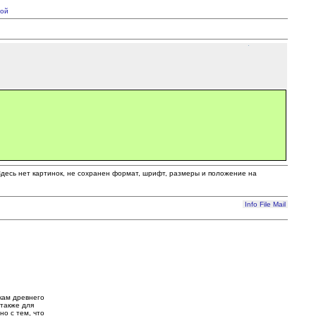
ой
 Здесь нет картинок, не сохранен формат, шрифт, размеры и положение на
Info
File
Mail
кам древнего
также для
но с тем, что