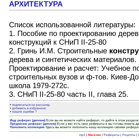
АРХИТЕКТУРА
Список использованной литературы:
1. Пособие по проектированию дере
конструкций к СНиП II-25-80
2. Гринь И.М. Строительные
констр
дерева и синтетических материалов.
Проектирование и расчет: Учебное п
строительных вузов и ф-тов. Киев-Д
школа 1979-272с.
3. СНиП II-25-80 часть II, глава 25.
•
подписаться на рассылку.
•
добавить в избранное.
•
нашли ошибки ?
Ищу реферат (диплом)
Если вы не можете найти реферат, то дайте в этом разделе
Предлагаю реферат (диплом)
Если у вас есть свои рефераты и вы готовы помочь др
Пополнить коллекцию
Здесь вы можете пополнить нашу коллекцию своими рефера
mp3
|
Магазин
|
Рефераты
|
Рецепты
|