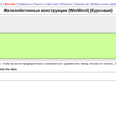
p3
|
Магазин
|
Рефераты
|
Рецепты
|
Цветочки
|
Общение
|
Знакомства
|
Вебмастерам
|
Дом
Железобетонные конструкции (WinWord) [Курсовая]
 чтобы вы могли предварительно ознакомиться с документом, перед тем как его скачать.
(
Info File Mail
)