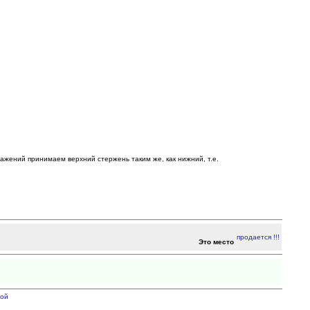
ражений принимаем верхний стержень таким же, как нижний, т.е.
Это место
ой