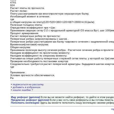
4761
924
Расчет плиты по прочности.
Расчет полки:
Плиту рассматриваем как многопролетную неразрезную балку.
Изгибающий момент в сечении:
где
а общая нагрузка на плиту(120+520+360+120+687+2800=4.61(кн/м)
Полезная толщина плиты
Определяем коэффициент при =1(м:
Принимаем сварную сетку С-2 с продольной арматурой O3 класса Вр-I, шаг 100(мм),
Процент армирования
Расчет поперечных ребер по прочности:
Поперечные ребра запроектированы с шагом .
Поперечное ребро рассчитываем как балку таврового сечения с защемленной опор
Временная(снеговая) нагрузка:
Общая нагрузка:
Принимаем полезную высоту сечения ребра . Расчетное сечение ребра в пролете 
Находим коэффициент по пролетному моменту:
Находим коэффициент по опорному моменту:
Учитывая на опоре работу поперечных стержней сетки плиты, у которой на 1(м) им
Проверим необходимость постановки хомутов:
Следовательно требуется расчет поперечной арматуры. Зададимся шагом хомутов 
где
;
Принимаем .
Условие прочности обеспечивается.
Ра
•
подписаться на рассылку.
•
добавить в избранное.
•
нашли ошибки ?
Ищу реферат (диплом)
Если вы не можете найти реферат, то дайте в этом разде
Предлагаю реферат (диплом)
Если у вас есть свои рефераты и вы готовы помочь 
Пополнить коллекцию
Здесь вы можете пополнить нашу коллекцию своими рефе
m