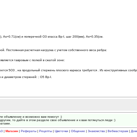
 As=0.71(см) и поперечной O3 класса Вр-I, шаг 200(мм), As=0.35(см.
ой. Постоянная расчетная нагрузка с учетом собственного веса ребра:
является тавровым с полкой в сжатой зоне:
еется 5O3 , на продольный стержень плоского каркаса требуется . Из конструктивных сооб
и диаметром стержней: ; O5 Вр-I.
ле объявление и возможно вам помогут :)
другим, то дайте в этом разделе свое объявление и к вам потянуться люди :)
ратами.
p3
|
Магазин
|
Рефераты
|
Рецепты
|
Цветочки
|
Общение
|
Знакомства
|
Вебмастерам
|
Дом