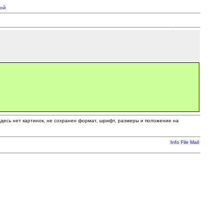
ой
 Здесь нет картинок, не сохранен формат, шрифт, размеры и положение на
Info
File
Mail