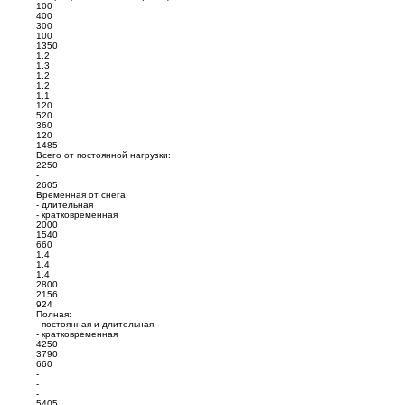
100
400
300
100
1350
1.2
1.3
1.2
1.2
1.1
120
520
360
120
1485
Всего от постоянной нагрузки:
2250
-
2605
Временная от снега:
- длительная
- кратковременная
2000
1540
660
1.4
1.4
1.4
2800
2156
924
Полная:
- постоянная и длительная
- кратковременная
4250
3790
660
-
-
-
5405