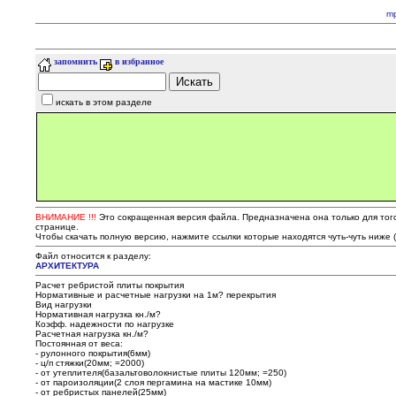
m
запомнить
в избранное
искать в этом разделе
ВНИМАНИЕ !!!
Это сокращенная версия файла. Предназначена она только для того,
странице.
Чтобы скачать полную версию, нажмите ссылки которые находятся чуть-чуть ниже 
Файл относится к разделу:
АРХИТЕКТУРА
Расчет ребристой плиты покрытия
Нормативные и расчетные нагрузки на 1м? перекрытия
Вид нагрузки
Нормативная нагрузка кн./м?
Коэфф. надежности по нагрузке
Расчетная нагрузка кн./м?
Постоянная от веса:
- рулонного покрытия(6мм)
- ц/п стяжки(20мм; =2000)
- от утеплителя(базальтоволокнистые плиты 120мм; =250)
- от пароизоляции(2 слоя пергамина на мастике 10мм)
- от ребристых панелей(25мм)