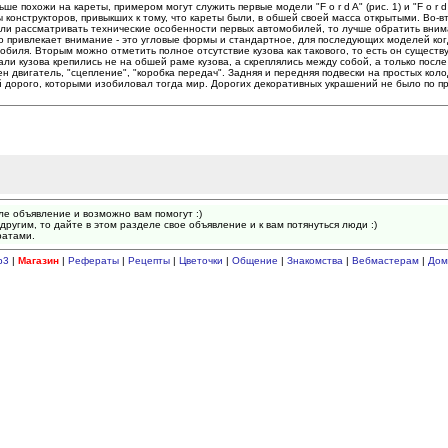
охожи на кареты, примером могут служить первые модели "F o r d A" (рис. 1) и "F o r d T
конструкторов, привыкших к тому, что кареты были, в обшей своей масса открытыми. Во-
ли рассматривать технические особенности первых автомобилей, то лучше обратить вним
вое что привлекает внимание - это угловые формы и стандартное, для последующих моделей ко
биля. Вторым можно отметить полное отсутствие кузова как такового, то есть он существу
и кузова крепились не на обшей раме кузова, а скреплялись между собой, а только после
 двигатель, "сцепление", "коробка передач". Задняя и передняя подвески на простых кол
й дорого, которыми изобиловал тогда мир. Дорогих декоративных украшений не было по п
ле объявление и возможно вам помогут :)
другим, то дайте в этом разделе свое объявление и к вам потянуться люди :)
ратами.
p3
|
Магазин
|
Рефераты
|
Рецепты
|
Цветочки
|
Общение
|
Знакомства
|
Вебмастерам
|
Дом