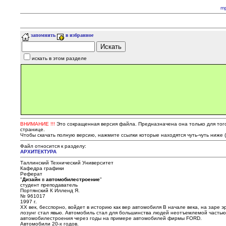
m
запомнить
в избранное
искать в этом разделе
ВНИМАНИЕ !!!
Это сокращенная версия файла. Предназначена она только для того,
странице.
Чтобы скачать полную версию, нажмите ссылки которые находятся чуть-чуть ниже 
Файл относится к разделу:
АРХИТЕКТУРА
Таллинский Технический Университет
Кафедра графики
Реферат
"
Дизайн
в
автомобилестроение
"
студент преподаватель
Портянский К Илленд Я.
№ 961017
1997 г.
XX век, бесспорно, войдет в историю как вер автомобиля В начале века, на заре э
лозунг стал явью. Автомобиль стал для большинства людей неотъемлемой частью
автомобилестроения через годы на примере автомобилей фирмы FORD.
Автомобили 20-х годов.