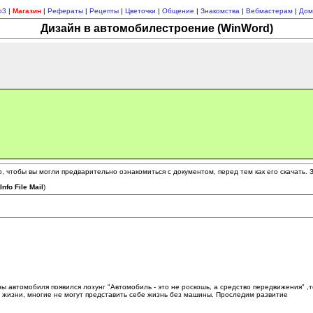
p3
|
Магазин
|
Рефераты
|
Рецепты
|
Цветочки
|
Общение
|
Знакомства
|
Вебмастерам
|
Дом
Дизайн в автомобилестроение (WinWord)
 чтобы вы могли предварительно ознакомиться с документом, перед тем как его скачать.
(
Info File Mail
)
ры автомобиля появился лозунг "Автомобиль - это не роскошь, а средство передвижения" ,т
 жизни, многие не могут представить себе жизнь без машины. Проследим развитие