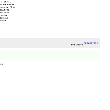
" (рис. 2.
вторых малая
ание на "F o
гда-либо
ет но в
 этого
одочных
ричине
Это место
ой