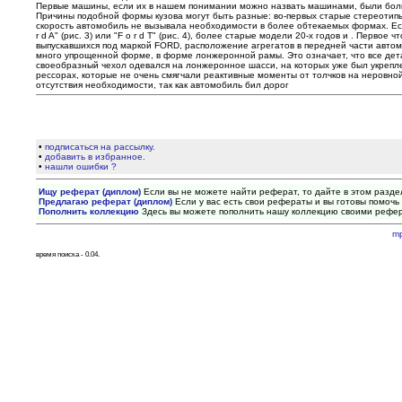
Первые машины, если их в нашем понимании можно назвать машинами, были больше п
Причины подобной формы кузова могут быть разные: во-первых старые стереотипы 
скорость автомобиль не вызывала необходимости в более обтекаемых формах. Ес
r d A" (рис. 3) или "F o r d T" (рис. 4), более старые модели 20-х годов и . Пер
выпускавшихся под маркой FORD, расположение агрегатов в передней части автомо
много упрощенной форме, в форме лонжеронной рамы. Это означает, что все детал
своеобразный чехол одевался на лонжеронное шасси, на которых уже был укреплен
рессорах, которые не очень смягчали реактивные моменты от толчков на неровно
отсутствия необходимости, так как автомобиль бил дорог
•
подписаться на рассылку.
•
добавить в избранное.
•
нашли ошибки ?
Ищу реферат (диплом)
Если вы не можете найти реферат, то дайте в этом разде
Предлагаю реферат (диплом)
Если у вас есть свои рефераты и вы готовы помочь 
Пополнить коллекцию
Здесь вы можете пополнить нашу коллекцию своими рефе
m
время поиска - 0.04.