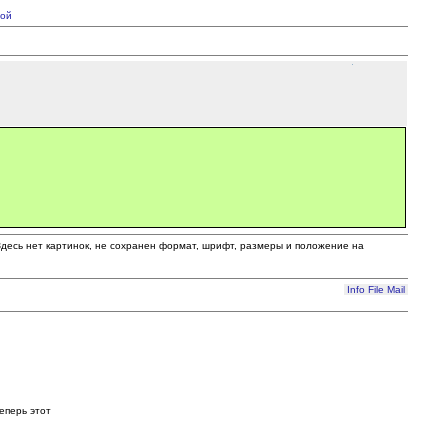
ой
 Здесь нет картинок, не сохранен формат, шрифт, размеры и положение на
Info
File
Mail
еперь этот