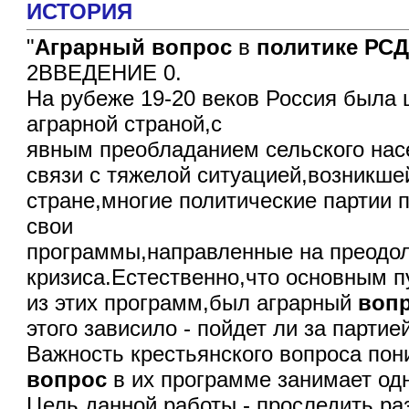
ИСТОРИЯ
"
Аграрный
вопрос
в
политике
РС
2ВВЕДЕНИЕ 0.
На рубеже 19-20 веков Россия была
аграрной страной,с
явным преобладанием сельского нас
связи с тяжелой ситуацией,возникше
стране,многие политические партии 
свои
программы,направленные на преодо
кризиса.Естественно,что основным 
из этих программ,был аграрный
воп
этого зависило - пойдет ли за парти
Важность крестьянского вопроса по
вопрос
в их программе занимает од
Цель данной работы - проследить ра