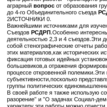
аграрный
вопрос
от образования гр
до 4-го Объединительного съезда
РС
2ИСТОЧНИКИ 0.
Важнейшими источниками для изучен
Съездов
РСДРП
.Особенно интересн
деятельностью 2,3 и 4 съездов.Эти 
собой стенографические отчеты раб
этих материалов,как исторических ис
фиксация готовых идейных установок
большевиков,а отражения формирова
процессе откровенной полемики.Эти
субъективности,посколько представл
группы политических единомышленни
В своей работе я также использую с
разорение" и "О задачах Социал-дем
характеру эти работы можно отнести