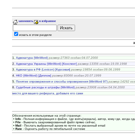
запомнить
в избранное
искать в этом разделе
И
1.
Адвокатура (WinWord)
размер:27363 создан:04.07.2000
2.
Адвокатура Украины (WinWord) [Конспект]
размер:13356 создан:19.09.1998
3.
Адвокатура в РФ (Lexicon) [Курсовая]
размер:19854 создан:09.06.1999
4.
НКО (WinWord) [Диплом]
размер:83066 создан:20.07.1999
5.
Понятие опровержения и способы опровержения (WinWord 97)
размер:14292 соз
6.
Судебные расходы и штрафы (WinWord)
размер:23908 создан:04.04.2000
место для вашего реферата, добавьте его сами
Обозначения используемые на этой странице:
• Info
- Полная информация о файле, где взять(зеркала), автор, кому где, когда сда
• File
- Выкачать заархивированный файл прямо сейчас.
• Mail
- Послать выбранный архив по почте на указанный email
• Rate
- Оценить работу по пятибальной системе