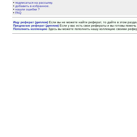
•
подписаться на рассылку.
•
добавить в избранное.
•
нашли ошибки ?
•
FAQ
Ищу реферат (диплом)
Если вы не можете найти реферат, то дайте в этом разде
Предлагаю реферат (диплом)
Если у вас есть свои рефераты и вы готовы помочь 
Пополнить коллекцию
Здесь вы можете пополнить нашу коллекцию своими рефе