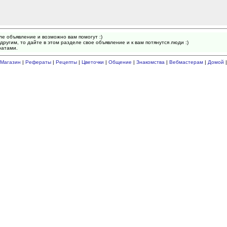
ле объявление и возможно вам помогут :)
другим, то дайте в этом разделе свое объявление и к вам потянутся люди :)
ратами.
Магазин
|
Рефераты
|
Рецепты
|
Цветочки
|
Общение
|
Знакомства
|
Вебмастерам
|
Домой
|