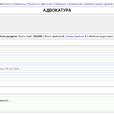
Магазин
|
Рефераты
|
Рецепты
|
Цветочки
|
Общение
|
Знакомства
|
Вебмастерам
|
Домой
|
АДВОКАТУРА
тоги раздела:
Всего байт
181839
| Всего файлов
6
|
Новых файлов
0
| Файлов недоступно
дан:09.06.1999
вался,...