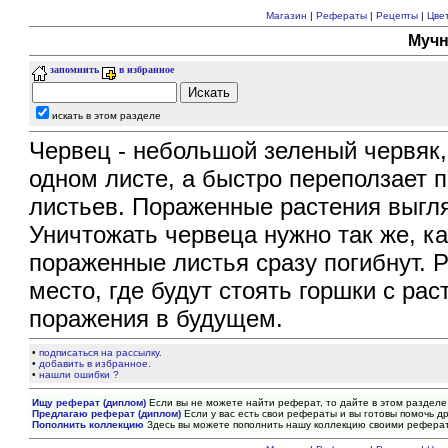
Магазин
|
Рефераты
|
Рецепты
|
Цве
Мучн
запомнить
в избранное
искать в этом разделе
Червец - небольшой зеленый червяк,
одном листе, а быстро переползает 
листьев. Пораженные растения выгля
Уничтожать червеца нужно так же, к
пораженные листья сразу погибнут.
место, где будут стоять горшки с рас
поражения в будущем.
•
подписаться на рассылку.
•
добавить в избранное.
•
нашли ошибки ?
Ищу реферат (диплом)
Если вы не можете найти реферат, то дайте в этом разделе
Предлагаю реферат (диплом)
Если у вас есть свои рефераты и вы готовы помочь др
Пополнить коллекцию
Здесь вы можете пополнить нашу коллекцию своими рефера