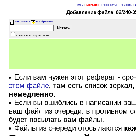
mp3
|
Магазин
|
Рефераты
|
Рецепты
|
Добавление файла: 82/240-35
запомнить
в избранное
искать в этом разделе
Если вам нужен этот реферат - сро
этом файле
, там есть список зеркал
немедленно
.
Если вы ошиблись в написании ваш
ваш файл из очереди, в противном с
будет посылать вам файлы.
Файлы из очереди отосылаются
ка