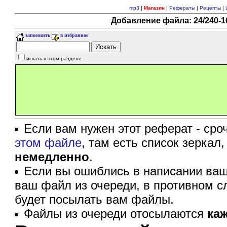
mp3
|
Магазин
|
Рефераты
|
Рецепты
|
Добавление файла: 24/240-10
запомнить
в избранное
искать в этом разделе
Если вам нужен этот реферат - сро
этом файле
, там есть список зеркал
немедленно
.
Если вы ошиблись в написании ваш
ваш файл из очереди, в противном с
будет посылать вам файлы.
Файлы из очереди отосылаются
ка