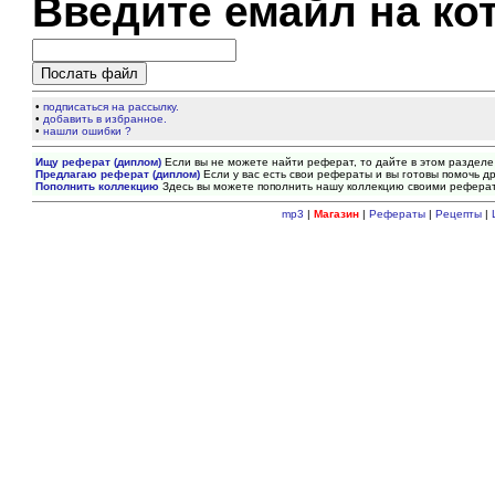
Введите емайл на ко
•
подписаться на рассылку.
•
добавить в избранное.
•
нашли ошибки ?
Ищу реферат (диплом)
Если вы не можете найти реферат, то дайте в этом разделе
Предлагаю реферат (диплом)
Если у вас есть свои рефераты и вы готовы помочь др
Пополнить коллекцию
Здесь вы можете пополнить нашу коллекцию своими рефера
mp3
|
Магазин
|
Рефераты
|
Рецепты
|