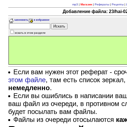
mp3
|
Магазин
|
Рефераты
|
Рецепты
|
Добавление файла: 23/hai-02
запомнить
в избранное
искать в этом разделе
Если вам нужен этот реферат - сро
этом файле
, там есть список зеркал
немедленно
.
Если вы ошиблись в написании ваш
ваш файл из очереди, в противном с
будет посылать вам файлы.
Файлы из очереди отосылаются
ка