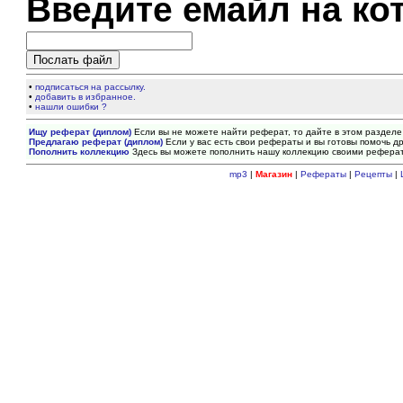
Введите емайл на ко
•
подписаться на рассылку.
•
добавить в избранное.
•
нашли ошибки ?
Ищу реферат (диплом)
Если вы не можете найти реферат, то дайте в этом разделе
Предлагаю реферат (диплом)
Если у вас есть свои рефераты и вы готовы помочь др
Пополнить коллекцию
Здесь вы можете пополнить нашу коллекцию своими рефера
mp3
|
Магазин
|
Рефераты
|
Рецепты
|