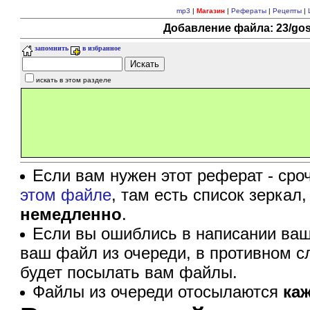
mp3
|
Магазин
|
Рефераты
|
Рецепты
|
Добавление файла: 23/gost
запомнить
в избранное
искать в этом разделе
Если вам нужен этот реферат - сро
этом файле
, там есть список зеркал
немедленно
.
Если вы ошиблись в написании ваш
ваш файл из очереди, в противном с
будет посылать вам файлы.
Файлы из очереди отосылаются
ка