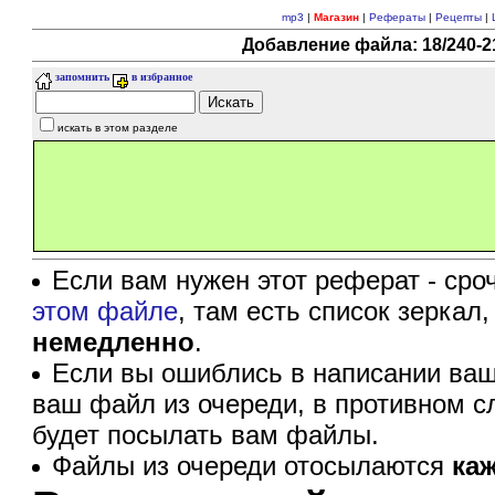
mp3
|
Магазин
|
Рефераты
|
Рецепты
|
Добавление файла: 18/240-21
запомнить
в избранное
искать в этом разделе
Если вам нужен этот реферат - сро
этом файле
, там есть список зеркал
немедленно
.
Если вы ошиблись в написании ваш
ваш файл из очереди, в противном с
будет посылать вам файлы.
Файлы из очереди отосылаются
ка