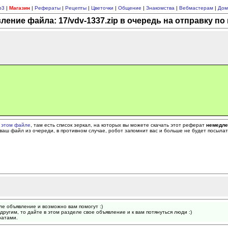
p3
|
Магазин
|
Рефераты
|
Рецепты
|
Цветочки
|
Общение
|
Знакомства
|
Вебмастерам
|
Дом
ление файла: 17/vdv-1337.zip в очередь на отправку по 
 этом файле
, там есть список зеркал, на которых вы можете скачать этот реферат
немедл
ваш файл из очереди, в противном случае, робот запомнит вас и больше не будет посыла
ле объявление и возможно вам помогут :)
другим, то дайте в этом разделе свое объявление и к вам потянуться люди :)
ратами.