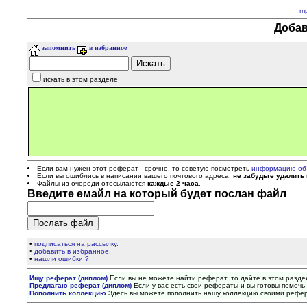
m
Добав
запомнить
в избранное
искать в этом разделе
Если вам нужен этот реферат - срочно, то советую посмотреть
информацию об
Если вы ошиблись в написании вашего почтового адреса,
не забудьте удалить
Файлы из очереди отосылаются
каждые 2 часа
.
Введите емайл на который будет послан файл
•
подписаться на рассылку.
•
добавить в избранное.
•
нашли ошибки ?
Ищу реферат (диплом)
Если вы не можете найти реферат, то дайте в этом разде
Предлагаю реферат (диплом)
Если у вас есть свои рефераты и вы готовы помочь 
Пополнить коллекцию
Здесь вы можете пополнить нашу коллекцию своими рефе