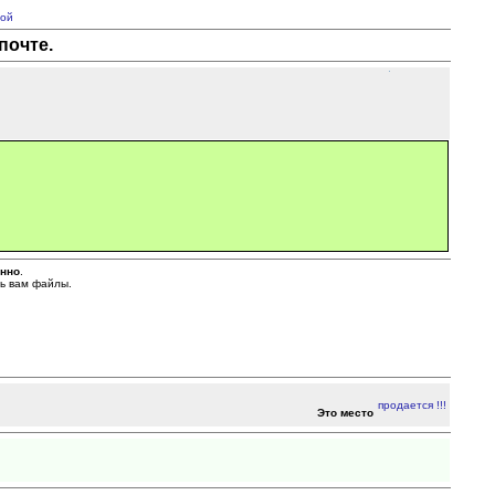
ой
почте.
енно
.
ть вам файлы.
Это место