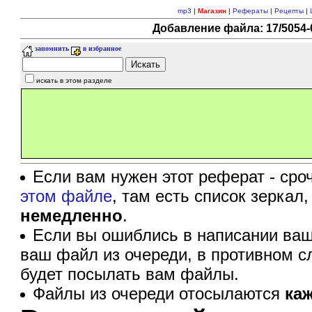
mp3
|
Магазин
|
Рефераты
|
Рецепты
|
Добавление файла: 17/5054-0
запомнить
в избранное
искать в этом разделе
Если вам нужен этот реферат - сро
этом файле
, там есть список зеркал
немедленно
.
Если вы ошиблись в написании ваш
ваш файл из очереди, в противном с
будет посылать вам файлы.
Файлы из очереди отосылаются
ка