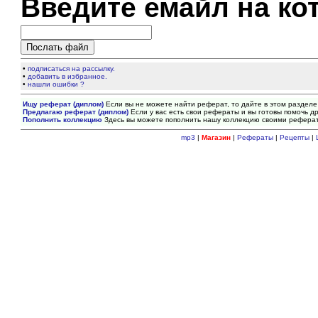
Введите емайл на ко
•
подписаться на рассылку.
•
добавить в избранное.
•
нашли ошибки ?
Ищу реферат (диплом)
Если вы не можете найти реферат, то дайте в этом разделе
Предлагаю реферат (диплом)
Если у вас есть свои рефераты и вы готовы помочь др
Пополнить коллекцию
Здесь вы можете пополнить нашу коллекцию своими рефера
mp3
|
Магазин
|
Рефераты
|
Рецепты
|