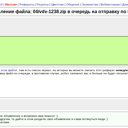
p3
|
Магазин
|
Рефераты
|
Рецепты
|
Цветочки
|
Общение
|
Знакомства
|
Вебмастерам
|
Дом
ление файла: 04/vdv-1238.zip в очередь на отправку по 
 этом файле
, там есть список зеркал, на которых вы можете скачать этот реферат
немедл
ваш файл из очереди, в противном случае, робот запомнит вас и больше не будет посыла
ле объявление и возможно вам помогут :)
другим, то дайте в этом разделе свое объявление и к вам потянуться люди :)
ратами.