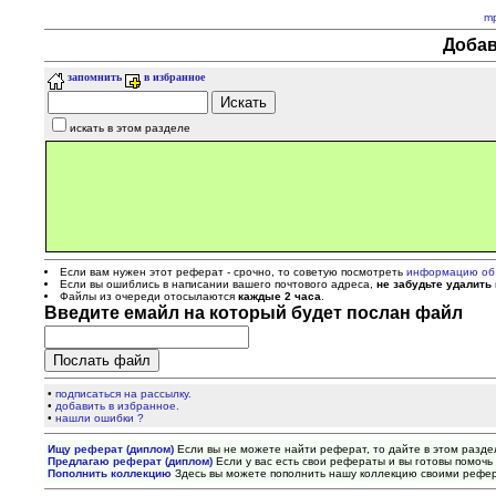
m
Добав
запомнить
в избранное
искать в этом разделе
Если вам нужен этот реферат - срочно, то советую посмотреть
информацию об
Если вы ошиблись в написании вашего почтового адреса,
не забудьте удалить
Файлы из очереди отосылаются
каждые 2 часа
.
Введите емайл на который будет послан файл
•
подписаться на рассылку.
•
добавить в избранное.
•
нашли ошибки ?
Ищу реферат (диплом)
Если вы не можете найти реферат, то дайте в этом разде
Предлагаю реферат (диплом)
Если у вас есть свои рефераты и вы готовы помочь 
Пополнить коллекцию
Здесь вы можете пополнить нашу коллекцию своими рефе