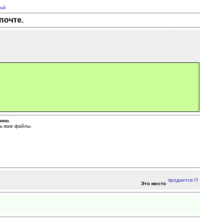
ой
почте.
енно
.
ть вам файлы.
Это место