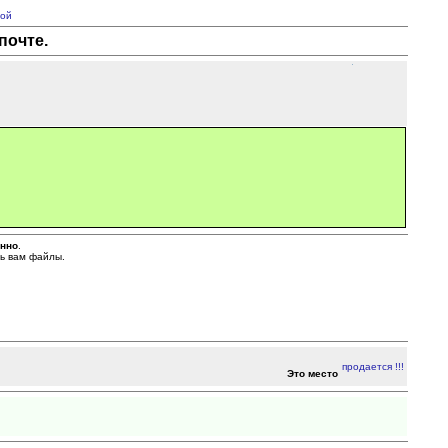
ой
почте.
енно
.
ть вам файлы.
Это место