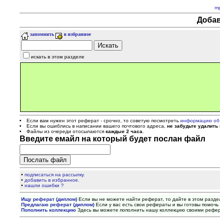
m
Добав
запомнить
в избранное
искать в этом разделе
Если вам нужен этот реферат - срочно, то советую посмотреть
информацию об
Если вы ошиблись в написании вашего почтового адреса,
не забудьте удалить
Файлы из очереди отосылаются
каждые 2 часа
.
Введите емайл на который будет послан файл
•
подписаться на рассылку.
•
добавить в избранное.
•
нашли ошибки ?
Ищу реферат (диплом)
Если вы не можете найти реферат, то дайте в этом разде
Предлагаю реферат (диплом)
Если у вас есть свои рефераты и вы готовы помочь 
Пополнить коллекцию
Здесь вы можете пополнить нашу коллекцию своими рефе