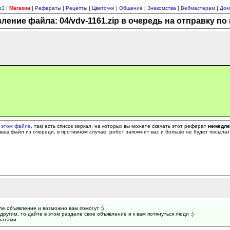
p3
|
Магазин
|
Рефераты
|
Рецепты
|
Цветочки
|
Общение
|
Знакомства
|
Вебмастерам
|
Дом
ление файла: 04/vdv-1161.zip в очередь на отправку по 
 этом файле
, там есть список зеркал, на которых вы можете скачать этот реферат
немедл
ваш файл из очереди, в противном случае, робот запомнит вас и больше не будет посыла
ле объявление и возможно вам помогут :)
другим, то дайте в этом разделе свое объявление и к вам потянуться люди :)
ратами.