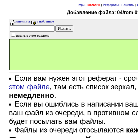
mp3
|
Магазин
|
Рефераты
|
Рецепты
|
Добавление файла: 04/rom-09
запомнить
в избранное
искать в этом разделе
Если вам нужен этот реферат - сро
этом файле
, там есть список зеркал
немедленно
.
Если вы ошиблись в написании ваш
ваш файл из очереди, в противном с
будет посылать вам файлы.
Файлы из очереди отосылаются
ка