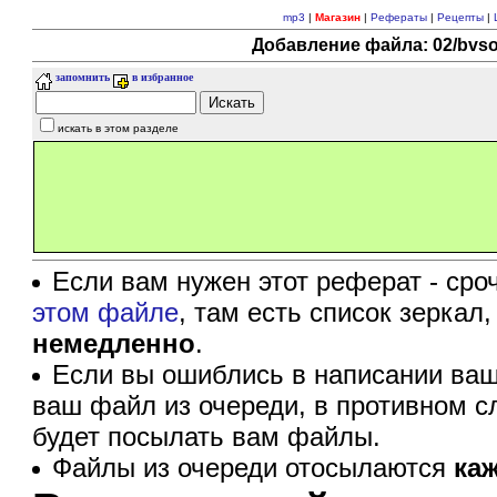
mp3
|
Магазин
|
Рефераты
|
Рецепты
|
Добавление файла: 02/bvsog
запомнить
в избранное
искать в этом разделе
Если вам нужен этот реферат - сро
этом файле
, там есть список зеркал
немедленно
.
Если вы ошиблись в написании ваш
ваш файл из очереди, в противном с
будет посылать вам файлы.
Файлы из очереди отосылаются
ка