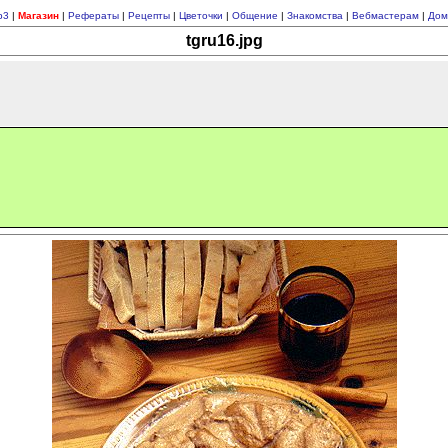
p3
|
Магазин
|
Рефераты
|
Рецепты
|
Цветочки
|
Общение
|
Знакомства
|
Вебмастерам
|
Дом
tgru16.jpg