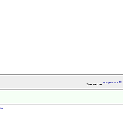
Это место
ой