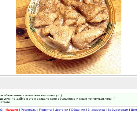
ле объявление и возможно вам помогут :)
другим, то дайте в этом разделе свое объявление и к вам потянуться люди :)
ратами.
p3
|
Магазин
|
Рефераты
|
Рецепты
|
Цветочки
|
Общение
|
Знакомства
|
Вебмастерам
|
Дом