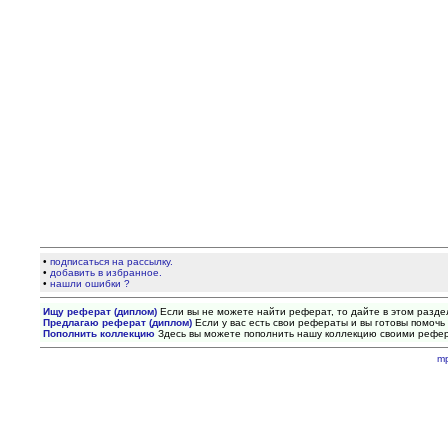
•
подписаться на рассылку.
•
добавить в избранное.
•
нашли ошибки ?
Ищу реферат (диплом)
Если вы не можете найти реферат, то дайте в этом разде
Предлагаю реферат (диплом)
Если у вас есть свои рефераты и вы готовы помочь 
Пополнить коллекцию
Здесь вы можете пополнить нашу коллекцию своими рефе
m