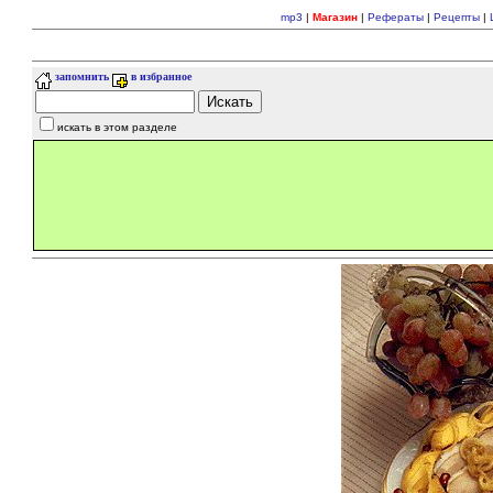
mp3
|
Магазин
|
Рефераты
|
Рецепты
|
запомнить
в избранное
искать в этом разделе