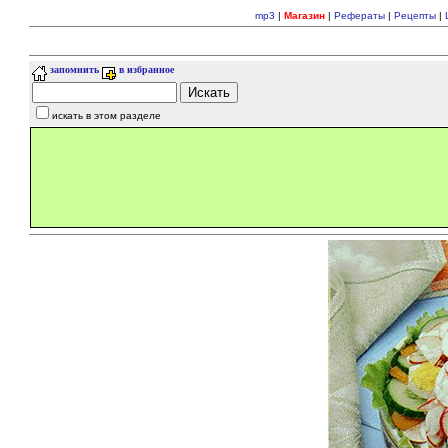
mp3
|
Магазин
|
Рефераты
|
Рецепты
|
запомнить
в избранное
искать в этом разделе