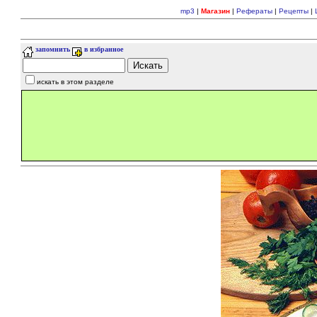
mp3
|
Магазин
|
Рефераты
|
Рецепты
|
запомнить
в избранное
искать в этом разделе