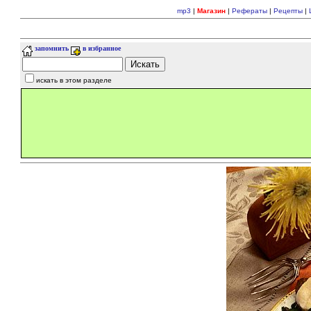
mp3
|
Магазин
|
Рефераты
|
Рецепты
|
запомнить
в избранное
искать в этом разделе